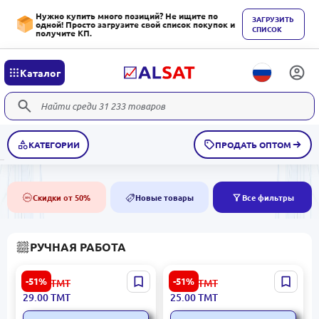
Нужно купить много позиций? Не ищите по
ЗАГРУЗИТЬ
одной! Просто загрузите свой список покупок и
СПИСОК
получите КП.
Каталог
КАТЕГОРИИ
ПРОДАТЬ ОПТОМ
Скидки от 50%
Новые товары
Все фильтры
50%
NEW
РУЧНАЯ РАБОТА
Подарочная коробка №5
Подарочная коробка №3
-51%
-51%
60.00
ТМТ
52.00
ТМТ
29.00
ТМТ
25.00
ТМТ