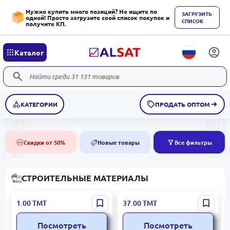
Нужно купить много позиций? Не ищите по
ЗАГРУЗИТЬ
одной! Просто загрузите свой список покупок и
СПИСОК
получите КП.
Каталог
КАТЕГОРИИ
ПРОДАТЬ ОПТОМ
Скидки от 50%
Новые товары
Все фильтры
50%
NEW
СТРОИТЕЛЬНЫЕ МАТЕРИАЛЫ
BK BK-00050266 |
Damja 991 | Водостойкие
1.00
ТМТ
37.00
ТМТ
Профиль Белый 0,9 мм
подвесные потолки 7 мм
виниловое покрытие
Посмотреть
Посмотреть