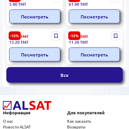
карниз 145x8.5см
подвесная панель 140x6
5.00
ТМТ
61.00
ТМТ
прочный композит
см 0.84 м2
Посмотреть
Посмотреть
Gork-434 | Декоративный
gork-454 | Декоративный
-12%
-12%
15.00
ТМТ
12.80
ТМТ
карниз 140x7.5x7.5 см
элемент 140x5,5 см
13.20
ТМТ
11.20
ТМТ
Посмотреть
Посмотреть
Все
Информация
Для покупателей
О нас
Как заказать
Новости ALSAT
Возвраты