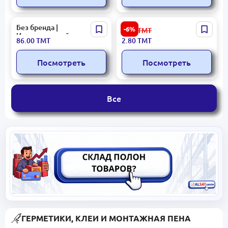
Без бренда |
Китай BK-00100235 |
-6%
3.00
ТМТ
Искусственный зеленый
Профиль 10 мм белый
86.00
ТМТ
2.80
ТМТ
забор 1м x 3м УФ-защита
ПВХ
Посмотреть
Посмотреть
Все
ГЕРМЕТИКИ, КЛЕИ И МОНТАЖНАЯ ПЕНА