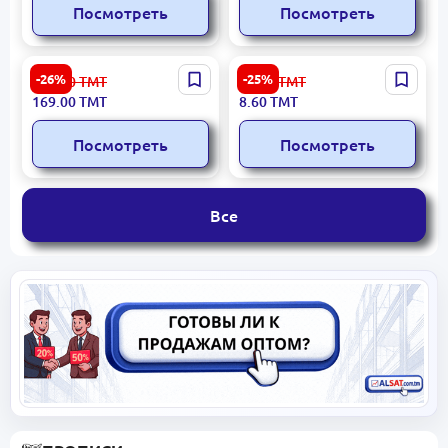
Посмотреть
Посмотреть
No958190 24+1 | Цветные
Dolphin 50mm 714 |
-26%
-25%
229.00
ТМТ
11.60
ТМТ
карандаши
Скрепка
169.00
ТМТ
8.60
ТМТ
Посмотреть
Посмотреть
Все