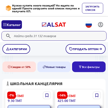
Нужно купить много позиций? Не ищите по
ЗАГРУЗИТЬ
одной! Просто загрузите свой список покупок и
СПИСОК
получите КП.
Каталог
КАТЕГОРИИ
ПРОДАТЬ ОПТОМ
Скидки от 50%
Новые товары
Все фильтры
50%
NEW
ШКОЛЬНАЯ КАНЦЕЛЯРИЯ
Учебные плакаты BK-
Навигация BK-00092494 |
-7%
-14%
10.10
ТМТ
495.00
ТМТ
00011881 | Плакат Звери
Параллельная линейка
9.30
ТМТ
425.00
ТМТ
нашего леса
45 см пластиковая