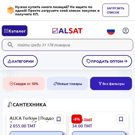
Нужно купить много позиций? Не ищите по
ЗАГРУЗИТЬ
одной! Просто загрузите свой список покупок и
СПИСОК
получите КП.
Каталог
КАТЕГОРИИ
ПРОДАТЬ ОПТОМ
Скидки от 50%
Новые товары
Все фильтры
50%
NEW
САНТЕХНИКА
ALICA Turkiye | Поддон
Кухонный смеситель
-5%
36.00
ТМТ
Акриловый Белый
2 055.00
ТМТ
34.00
ТМТ
100x100 см