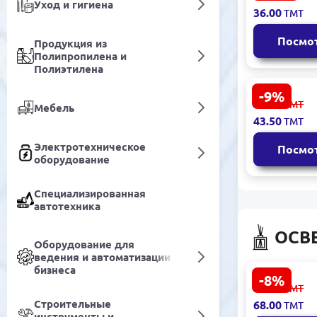
Кондицион
Уход и гигиена
36.00
ТМТ
белья 3л О
упаковка
Посмо
Продукция из
Полипропилена и
Полиэтилена
-9%
SAP 483300
48.00
ТМТ
Мебель
Ополаскив
43.50
ТМТ
для белья 4 
цветочный
Электротехническое
Посмо
оборудование
Специализированная
автотехника
ОСВ
Оборудование для
ведения и автоматизации
бизнеса
-8%
LOREVA 931
74.00
ТМТ
Освежител
Строительные
68.00
ТМТ
воздуха Ба
инструменты и