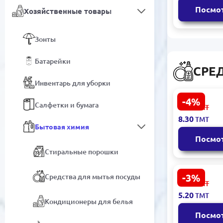
Посмо
Хозяйственные товары
Зонты
Батарейки
СРЕ
Инвентарь для уборки
-4%
MONA | Ср
Салфетки и бумага
8.70
ТМТ
для мытья
8.30
ТМТ
500 мл Вин
Бытовая химия
Посмо
Стиральные порошки
-3%
Средства для мытья посуды
Amatly
5.40
ТМТ
4833003051
5.20
ТМТ
Гель для м
Кондиционеры для белья
посуды Лим
Посмо