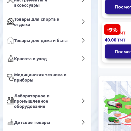
Море 250 
аксессуары
Посмо
Товары для спорта и
отдыха
-9%
LOREVA 910
44.00
ТМТ
Освежител
40.00
ТМТ
Товары для дома и быта
воздуха Б
GOKKUSAGI
Посмо
Красота и уход
Медицинская техника и
приборы
Лабораторное и
промышленное
оборудование
Детские товары