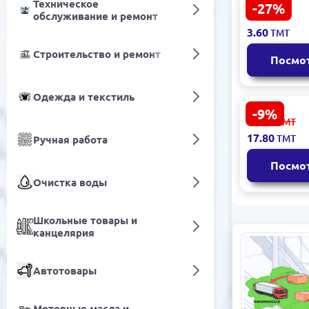
Техническое
-27%
Косметиче
5.00
обслуживание и ремонт
ТМТ
мыло 'Päkiz
3.60
ТМТ
гранатом 1
Строительство и ремонт
Посмо
Одежда и текстиль
-9%
SAP 483301
19.60
ТМТ
Бумага дл
17.80
ТМТ
Ручная работа
6 м пищева
Посмо
Очистка воды
Школьные товары и
канцелярия
Автотовары
Моторные масла и