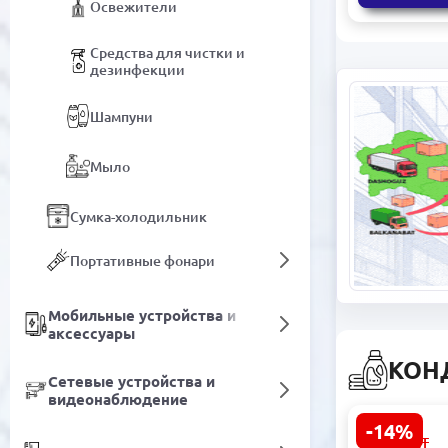
Освежители
Средства для чистки и
дезинфекции
Шампуни
Мыло
Сумка-холодильник
Портативные фонари
Мобильные устройства и
аксессуары
КОН
Сетевые устройства и
видеонаблюдение
-14%
MONA Bala
42.00
ТМТ