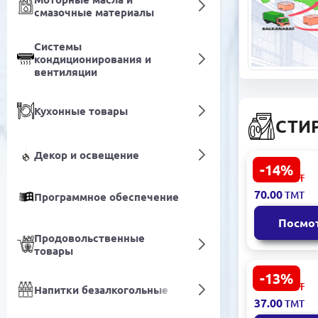
смазочные материалы
Системы
кондиционирования и
вентиляции
Кухонные товары
СТИ
Декор и освещение
-14%
PERSIL |
82.00
ТМТ
Стиральны
70.00
ТМТ
Программное обеспечение
порошок 3 
Посмо
Продовольственные
товары
-13%
MONA | Ст
43.00
ТМТ
Напитки безалкогольные
порошок а
37.00
ТМТ
кг