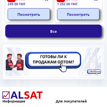
Ручной эспандер Кольцо
Гимнастическая стенка
249.00
ТМТ
1 202.00
ТМТ
Жесткое сопротивление
280x100x16 см, дерево
Посмотреть
Посмотреть
Все
Информация
Для покупателей