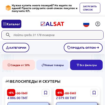
Нужно купить много позиций? Не ищите по
ЗАГРУЗИТЬ
одной! Просто загрузите свой список покупок и
СПИСОК
получите КП.
Каталог
КАТЕГОРИИ
ПРОДАТЬ ОПТОМ
Скидки от 50%
Новые товары
Все фильтры
50%
NEW
ВЕЛОСИПЕДЫ И СКУТЕРЫ
FAMILY BIKE BIKE4PCGREE
Xiaomi ZGHS02D | Умный
-6%
-6%
5 199.00
ТМТ
2 212.00
ТМТ
| Семейный велосипед 4
велошлем черный
4 886.00
ТМТ
2 079.00
ТМТ
места зеленый