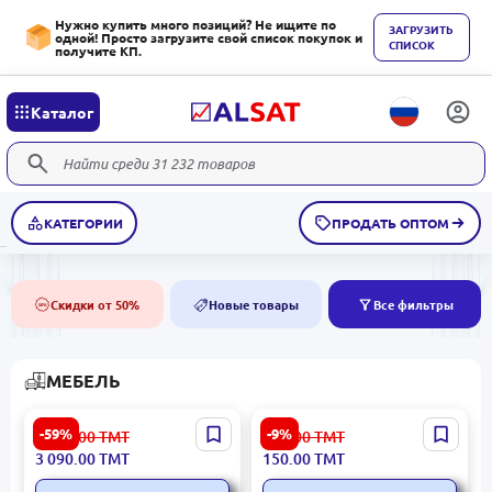
Нужно купить много позиций? Не ищите по
ЗАГРУЗИТЬ
одной! Просто загрузите свой список покупок и
СПИСОК
получите КП.
Каталог
КАТЕГОРИИ
ПРОДАТЬ ОПТОМ
Скидки от 50%
Новые товары
Все фильтры
50%
NEW
МЕБЕЛЬ
CALINA 3200411229 |
YH9901 BK-00098750 |
-59%
-9%
7 648.00
ТМТ
165.00
ТМТ
Комплект журнальных
Полка для обуви Прочная
3 090.00
ТМТ
150.00
ТМТ
столиков экономия
конструкция
пространства