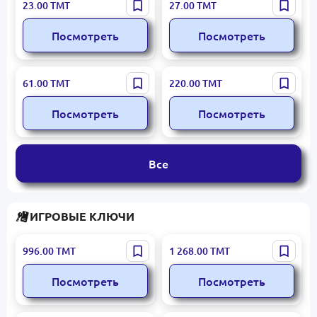
Destiny Rising
EVE Echoes
23.00
ТМТ
27.00
ТМТ
Посмотреть
Посмотреть
Valorant
EA SPORTS FC26
61.00
ТМТ
220.00
ТМТ
Посмотреть
Посмотреть
Все
ИГРОВЫЕ КЛЮЧИ
Train Sim World 5
Horizon Forbidden West
996.00
ТМТ
1 268.00
ТМТ
Посмотреть
Посмотреть