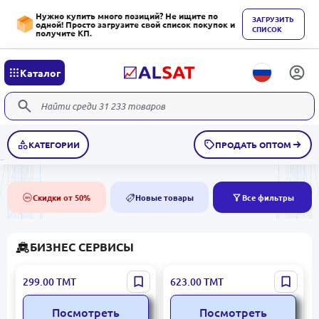
Нужно купить много позиций? Не ищите по
ЗАГРУЗИТЬ
одной! Просто загрузите свой список покупок и
СПИСОК
получите КП.
Каталог
КАТЕГОРИИ
ПРОДАТЬ ОПТОМ
Скидки от 50%
Новые товары
Все фильтры
50%
NEW
БИЗНЕС СЕРВИСЫ
Elevenlabs
Microsoft
299.00
ТМТ
623.00
ТМТ
Посмотреть
Посмотреть