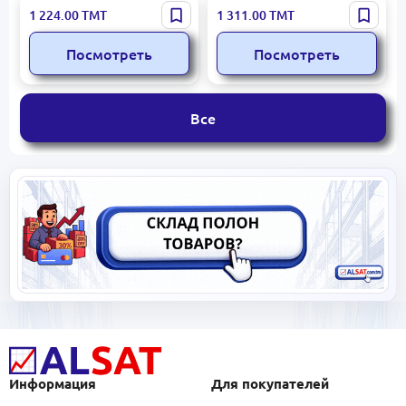
Sid Meiers Civilization VI
God of War Ragnarok
1 224.00
ТМТ
1 311.00
ТМТ
Посмотреть
Посмотреть
Все
Информация
Для покупателей