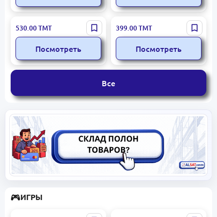
Gemini
Hedra
530.00
ТМТ
399.00
ТМТ
Посмотреть
Посмотреть
Все
ИГРЫ