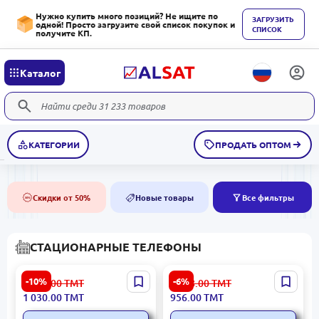
Нужно купить много позиций? Не ищите по
ЗАГРУЗИТЬ
одной! Просто загрузите свой список покупок и
СПИСОК
получите КП.
Каталог
КАТЕГОРИИ
ПРОДАТЬ ОПТОМ
Скидки от 50%
Новые товары
Все фильтры
50%
NEW
СТАЦИОНАРНЫЕ ТЕЛЕФОНЫ
Panasonic KX-TG6821UA |
HP PAGHP611 |
-10%
-6%
1 151.00
ТМТ
1 018.00
ТМТ
Беспроводной телефон
Проводной IP-телефон
1 030.00
ТМТ
956.00
ТМТ
300м Спикерфон
для отелей без экрана