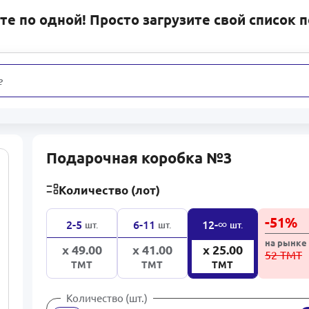
е по одной! Просто загрузите свой список 
еди
31
Подарочная коробка №3
Количество (лот)
-
51
%
∞
2-5
6-11
12-
шт.
шт.
шт.
на рынке
x 49.00
x 41.00
x 25.00
52 ТМТ
ТМТ
ТМТ
ТМТ
Количество (шт.)