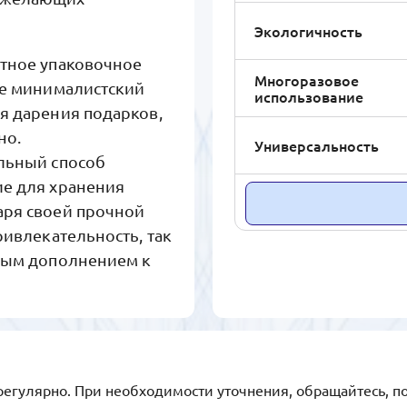
Экологичность
нтное упаковочное
Многоразовое
Ее минималистский
использование
я дарения подарков,
но.
Универсальность
ельный способ
ие для хранения
аря своей прочной
ривлекательность, так
ьным дополнением к
регулярно. При необходимости уточнения, обращайтесь, п