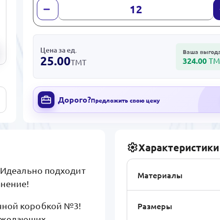
Цена за ед.
Ваша выгод
25.00
324.00
ТМ
ТМТ
Дорого?
Предложить свою цену
Характеристики
! Идеально подходит
Материалы
анение!
Размеры
чной коробкой №3!
, желающих