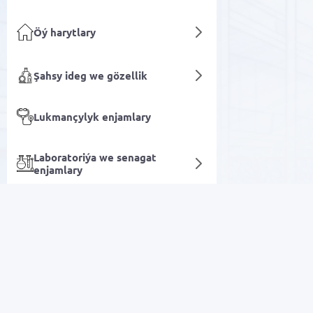
Öý harytlary
Şahsy ideg we gözellik
Lukmançylyk enjamlary
Laboratoriýa we senagat
enjamlary
termos
Çagalar üçin harytlar
Arzan Satuw
Kitaplar
Elektronika
Oba hojalygy we
fermerçilik