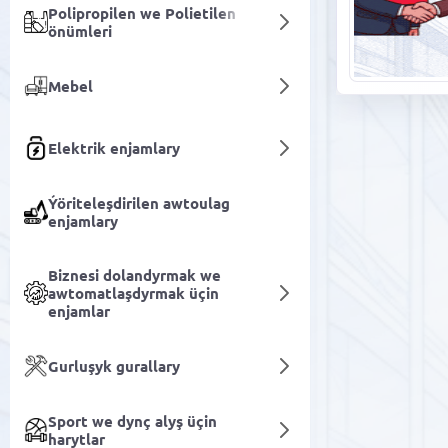
Polipropilen we Polietilen
önümleri
Mebel
Elektrik enjamlary
Ýöriteleşdirilen awtoulag
enjamlary
Biznesi dolandyrmak we
awtomatlaşdyrmak üçin
enjamlar
Gurluşyk gurallary
Sport we dynç alyş üçin
harytlar