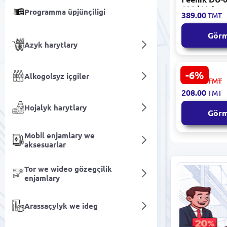
100 | Vaku
Programma üpjünçiligi
389.00
TMT
Toplumy 0.
Gör
Azyk harytlary
-6%
Alkogolsyz içgiler
Xiaomi
222.00
TMT
TERMX350M
208.00
TMT
Termosly K
ml Poslama
Hojalyk harytlary
Gör
Mobil enjamlary we
aksesuarlar
Tor we wideo gözegçilik
enjamlary
Arassaçylyk we ideg