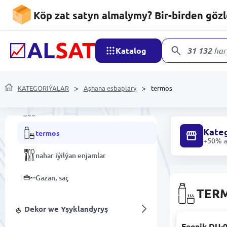
Kondisionirleme we
wentilýasiýa ulgamlary
Köp zat satyn almalymy? Bir-birden göz
Aşhana esbaplary
Katalog
31 132
har
Gap-gaçlar
KATEGORIÝALAR
Çaýnekler
Aşhana esbaplary
termos
Aşhana inwentary
Kateg
termos
+50% ar
nahar iýilýan enjamlar
Gazan, saç
TER
Dekor we Yşyklandyryş
Feenik DU-