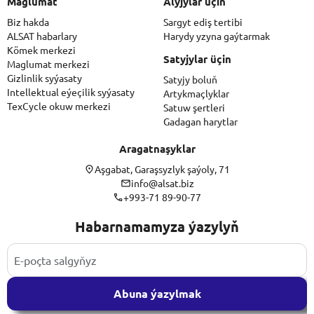
Maglumat
Alyjylar üçin
Biz hakda
Sargyt ediş tertibi
ALSAT habarlary
Harydy yzyna gaýtarmak
Kömek merkezi
Satyjylar üçin
Maglumat merkezi
Gizlinlik syýasaty
Satyjy boluň
Intellektual eýeçilik syýasaty
Artykmaçlyklar
TexCycle okuw merkezi
Satuw şertleri
Gadagan harytlar
Aragatnaşyklar
Aşgabat, Garaşsyzlyk şaýoly, 71
info@alsat.biz
+993-71 89-90-77
Habarnamamyza ýazylyň
Abuna ýazylmak