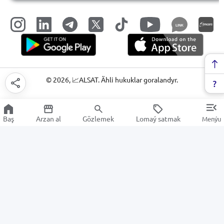
LINK
©
2026
, 📈ALSAT. Ähli hukuklar goralandyr.
Baş
Arzan al
Gözlemek
Lomaý satmak
Menýu
Kondisionirleme we wentilýasiýa
ulgamlary
Arzan Satuw
Elektronika