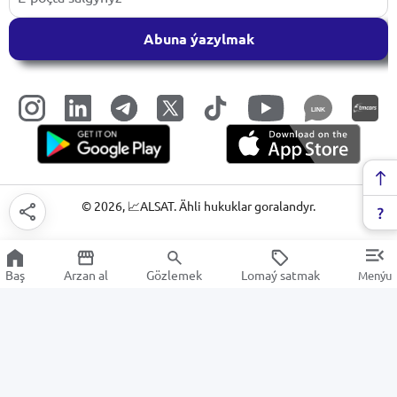
Abuna ýazylmak
LINK
©
2026
, 📈ALSAT. Ähli hukuklar goralandyr.
Baş
Arzan al
Gözlemek
Lomaý satmak
Menýu