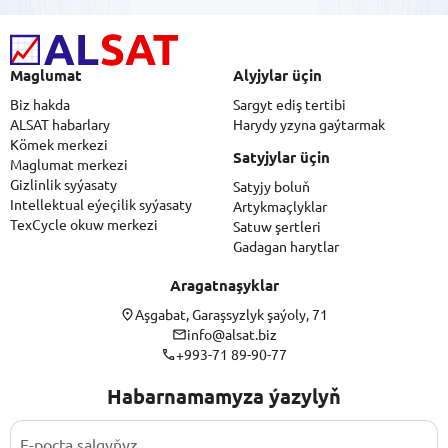
Maglumat
Alyjylar üçin
Biz hakda
Sargyt ediş tertibi
ALSAT habarlary
Harydy yzyna gaýtarmak
Kömek merkezi
Satyjylar üçin
Maglumat merkezi
Gizlinlik syýasaty
Satyjy boluň
Intellektual eýeçilik syýasaty
Artykmaçlyklar
TexCycle okuw merkezi
Satuw şertleri
Gadagan harytlar
Aragatnaşyklar
Aşgabat, Garaşsyzlyk şaýoly, 71
info@alsat.biz
+993-71 89-90-77
Habarnamamyza ýazylyň