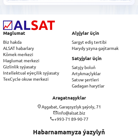
Maglumat
Alyjylar üçin
Biz hakda
Sargyt ediş tertibi
ALSAT habarlary
Harydy yzyna gaýtarmak
Kömek merkezi
Satyjylar üçin
Maglumat merkezi
Gizlinlik syýasaty
Satyjy boluň
Intellektual eýeçilik syýasaty
Artykmaçlyklar
TexCycle okuw merkezi
Satuw şertleri
Gadagan harytlar
Aragatnaşyklar
Aşgabat, Garaşsyzlyk şaýoly, 71
info@alsat.biz
+993-71 89-90-77
Habarnamamyza ýazylyň