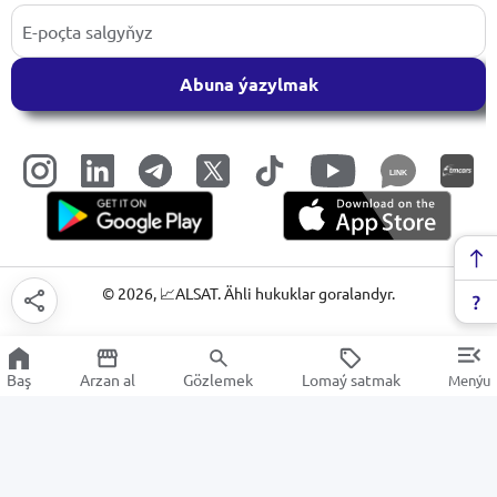
Abuna ýazylmak
LINK
©
2026
, 📈ALSAT. Ähli hukuklar goralandyr.
Baş
Arzan al
Gözlemek
Lomaý satmak
Menýu
Telewizorlar
Arzan Satuw