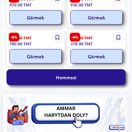
4K Akym
TVSTICKAMAZONFIRETV |
970.00
TMT
936.00
TMT
TV Stik 4K Ultra HD
Akymlama
Görmek
Görmek
ALEM TV TUNAT | IP Tuner
BELET BC12M | Giriş
-6%
-6%
830.00
TMT
403.00
TMT
4K UHD Dört Ýadroly
gözegçilik kartasy 12 aýlyk
780.00
TMT
378.00
TMT
Görmek
Görmek
Hemmesi