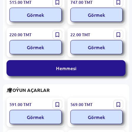
Apex Legends Mobile
World of Warcraft
515.00
TMT
747.00
TMT
Görmek
Görmek
EA SPORTS FC26
Identity V
220.00
TMT
22.00
TMT
Görmek
Görmek
Hemmesi
OÝUN AÇARLAR
Indiana Jones and the Great
DARK SOULS
591.00
TMT
569.00
TMT
Circle
REMASTERED
Görmek
Görmek