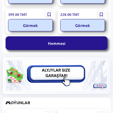
Hedra
Netflix
399.00
TMT
228.00
TMT
Görmek
Görmek
Hemmesi
OÝUNLAR