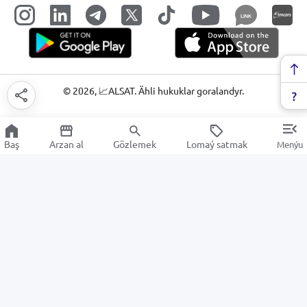
LINK
©
2026
, 📈ALSAT. Ähli hukuklar goralandyr.
Baş
Arzan al
Gözlemek
Lomaý satmak
Menýu
Sanly hyzmatlar
Arzan Satuw
Elektronika