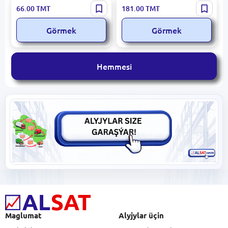
A Blind Legend
Resident Evil Requiem
66.00
TMT
181.00
TMT
Görmek
Görmek
Hemmesi
Maglumat
Alyjylar üçin