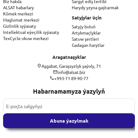
Biz hakda
Sargyt ediş tertibi
ALSAT habarlary
Harydy yzyna gaýtarmak
Kömek merkezi
Satyjylar üçin
Maglumat merkezi
Gizlinlik syýasaty
Satyjy boluň
Intellektual eýeçilik syýasaty
Artykmaçlyklar
TexCycle okuw merkezi
Satuw şertleri
Gadagan harytlar
Aragatnaşyklar
Aşgabat, Garaşsyzlyk şaýoly, 71
info@alsat.biz
+993-71 89-90-77
Habarnamamyza ýazylyň
Abuna ýazylmak