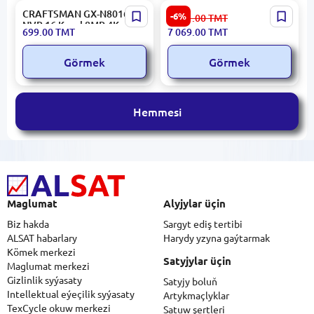
CRAFTSMAN GX-N8016H1 |
Hikvision DS-7732NXI-I4/S |
-6%
7 521.00
TMT
NVR 16 Kanal 8MP 4K
NVR 32 Kanal 4 HDD
699.00
TMT
7 069.00
TMT
1xSATA
Goldawly
Görmek
Görmek
Hemmesi
Maglumat
Alyjylar üçin
Biz hakda
Sargyt ediş tertibi
ALSAT habarlary
Harydy yzyna gaýtarmak
Kömek merkezi
Satyjylar üçin
Maglumat merkezi
Gizlinlik syýasaty
Satyjy boluň
Intellektual eýeçilik syýasaty
Artykmaçlyklar
TexCycle okuw merkezi
Satuw şertleri