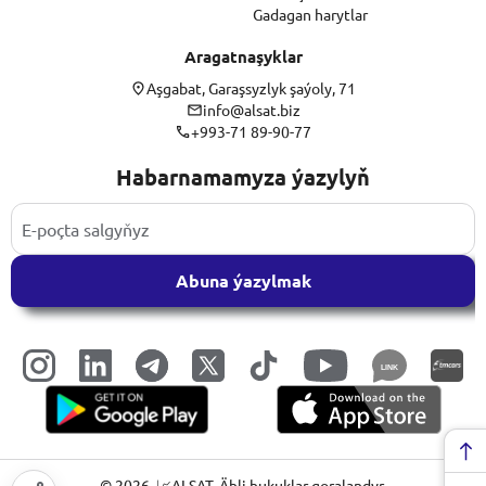
Gadagan harytlar
Aragatnaşyklar
Aşgabat, Garaşsyzlyk şaýoly, 71
info@alsat.biz
+993-71 89-90-77
Habarnamamyza ýazylyň
Abuna ýazylmak
LINK
©
2026
, 📈ALSAT. Ähli hukuklar goralandyr.