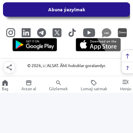
Abuna ýazylmak
LINK
©
2026
, 📈ALSAT. Ähli hukuklar goralandyr.
Baş
Arzan al
Gözlemek
Lomaý satmak
Menýu