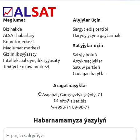
Maglumat
Alyjylar üçin
Biz hakda
Sargyt ediş tertibi
ALSAT habarlary
Harydy yzyna gaýtarmak
Kömek merkezi
Satyjylar üçin
Maglumat merkezi
Gizlinlik syýasaty
Satyjy boluň
Intellektual eýeçilik syýasaty
Artykmaçlyklar
TexCycle okuw merkezi
Satuw şertleri
Gadagan harytlar
Aragatnaşyklar
Aşgabat, Garaşsyzlyk şaýoly, 71
info@alsat.biz
+993-71 89-90-77
Habarnamamyza ýazylyň