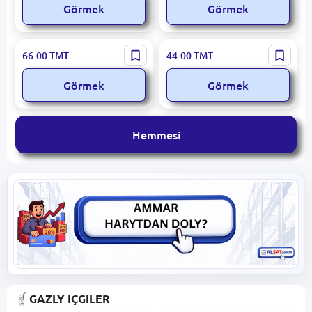
Görmek
Görmek
Pokgi | Wişne-Alma Şiresi
Hosal Kids | Alma Sowy 200
66.00
TMT
44.00
TMT
200 ml Blok 24 sany
ml Blok 24 sany
Görmek
Görmek
Hemmesi
GAZLY IÇGILER