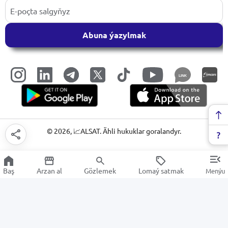
Abuna ýazylmak
LINK
©
2026
, 📈ALSAT. Ähli hukuklar goralandyr.
Baş
Arzan al
Gözlemek
Lomaý satmak
Menýu