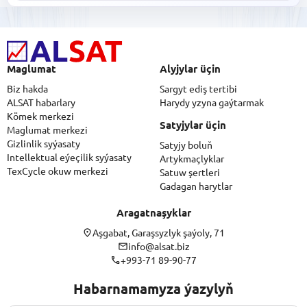
Maglumat
Alyjylar üçin
Biz hakda
Sargyt ediş tertibi
ALSAT habarlary
Harydy yzyna gaýtarmak
Kömek merkezi
Satyjylar üçin
Maglumat merkezi
Gizlinlik syýasaty
Satyjy boluň
Intellektual eýeçilik syýasaty
Artykmaçlyklar
TexCycle okuw merkezi
Satuw şertleri
Gadagan harytlar
Aragatnaşyklar
Aşgabat, Garaşsyzlyk şaýoly, 71
info@alsat.biz
+993-71 89-90-77
Habarnamamyza ýazylyň