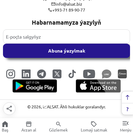
info@alsat.biz
+993-71 89-90-77
Habarnamamyza ýazylyň
Abuna ýazylmak
LINK
©
2026
, 📈ALSAT. Ähli hukuklar goralandyr.
Baş
Arzan al
Gözlemek
Lomaý satmak
Menýu