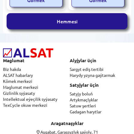
Görmek
Görmek
Hemmesi
Maglumat
Alyjylar üçin
Biz hakda
Sargyt ediş tertibi
ALSAT habarlary
Harydy yzyna gaýtarmak
Kömek merkezi
Satyjylar üçin
Maglumat merkezi
Gizlinlik syýasaty
Satyjy boluň
Intellektual eýeçilik syýasaty
Artykmaçlyklar
TexCycle okuw merkezi
Satuw şertleri
Gadagan harytlar
Aragatnaşyklar
Aşgabat, Garaşsyzlyk şaýoly, 71