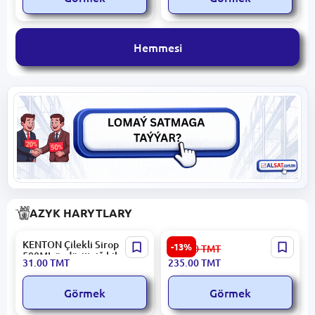
Hemmesi
AZYK HARYTLARY
KENTON Çilekli Sirop
NOWRUZ | Glazurlanan
-13%
271.00
TMT
500ML öndürijiniň hil
Peçene 3 kg Gapda
31.00
TMT
235.00
TMT
kepilligi bilen
Görmek
Görmek