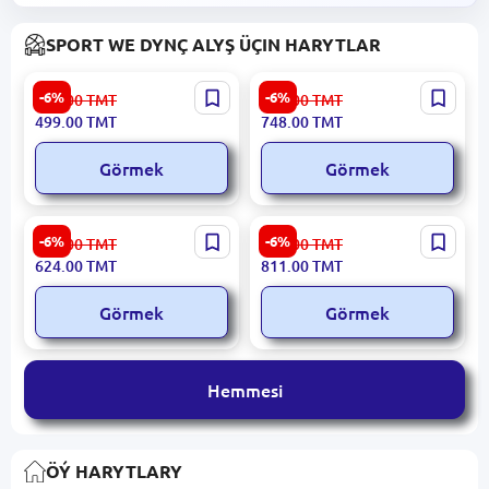
SPORT WE DYNÇ ALYŞ ÜÇIN HARYTLAR
Decathlon
Philips SFL3402/56 | Gyssag
-6%
-6%
531.00
TMT
797.00
TMT
WEDECATHLON2916886 |
Lampa 1000 Lumen
499.00
TMT
748.00
TMT
El-aýak agramlary 2 kg Çal
Täzeden Zarýad Alýan
Görmek
Görmek
Decathlon
Decathlon
-6%
-6%
664.00
TMT
863.00
TMT
HMDECA2917098 | El we
SBALLDECA4250010 | Orta
624.00
TMT
811.00
TMT
Hereket Reabilitasiýa Kit 4-
Ölçegli Fitnes Topy Bordo
in-1
Görmek
Görmek
Hemmesi
ÖÝ HARYTLARY