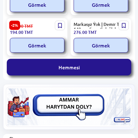
Görmek
Görmek
Generic | Demir Turba 114
Markasyz Ýok | Demir Turba
-2%
198.00
TMT
mm 3.5 mm Galyňlyk
140mm 5mm Galyňlyk
194.00
TMT
276.00
TMT
Görmek
Görmek
Hemmesi