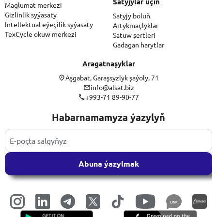
Satyjylar üçin
Maglumat merkezi
Gizlinlik syýasaty
Satyjy boluň
Intellektual eýeçilik syýasaty
Artykmaçlyklar
TexCycle okuw merkezi
Satuw şertleri
Gadagan harytlar
Aragatnaşyklar
Aşgabat, Garaşsyzlyk şaýoly, 71
info@alsat.biz
+993-71 89-90-77
Habarnamamyza ýazylyň
Abuna ýazylmak
LINK