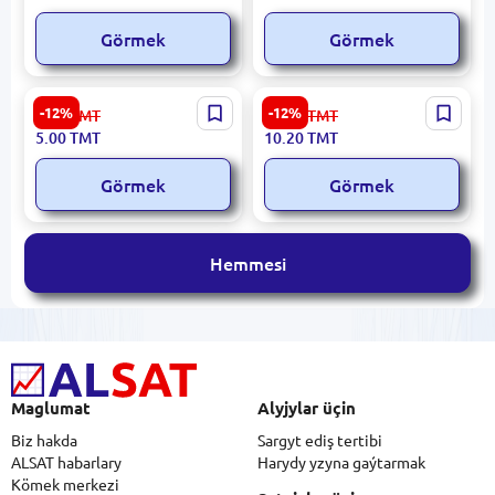
Görmek
Görmek
GORK-442 | Bezegli Diwar
GORK-409 | Bezegli Karniz
-12%
-12%
5.70
TMT
11.60
TMT
Çyzygy 140x5 sm
140x6sm Döwrebap Görnüş
5.00
TMT
10.20
TMT
Görmek
Görmek
Hemmesi
Maglumat
Alyjylar üçin
Biz hakda
Sargyt ediş tertibi
ALSAT habarlary
Harydy yzyna gaýtarmak
Kömek merkezi