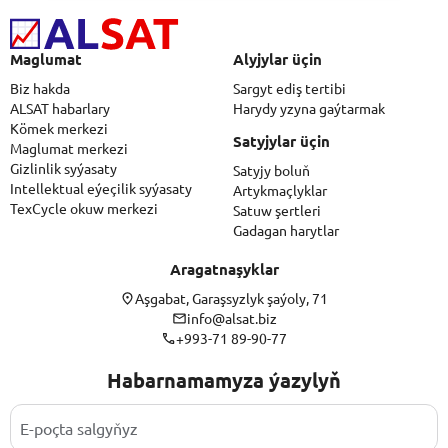
Maglumat
Alyjylar üçin
Biz hakda
Sargyt ediş tertibi
ALSAT habarlary
Harydy yzyna gaýtarmak
Kömek merkezi
Satyjylar üçin
Maglumat merkezi
Gizlinlik syýasaty
Satyjy boluň
Intellektual eýeçilik syýasaty
Artykmaçlyklar
TexCycle okuw merkezi
Satuw şertleri
Gadagan harytlar
Aragatnaşyklar
Aşgabat, Garaşsyzlyk şaýoly, 71
info@alsat.biz
+993-71 89-90-77
Habarnamamyza ýazylyň