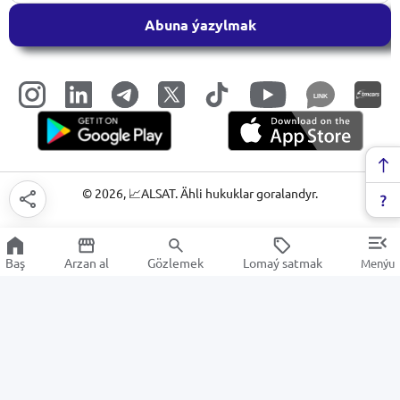
Abuna ýazylmak
LINK
©
2026
, 📈ALSAT. Ähli hukuklar goralandyr.
Baş
Arzan al
Gözlemek
Lomaý satmak
Menýu
Nahar duzy
Arzan Satuw