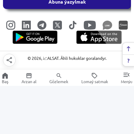
Abuna ýazylmak
LINK
©
2026
, 📈ALSAT. Ähli hukuklar goralandyr.
Baş
Arzan al
Gözlemek
Lomaý satmak
Menýu
Buglar enjamlary
Arzan Satuw
Elektronika