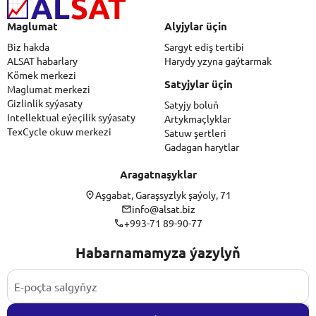
Maglumat
Alyjylar üçin
Biz hakda
Sargyt ediş tertibi
ALSAT habarlary
Harydy yzyna gaýtarmak
Kömek merkezi
Satyjylar üçin
Maglumat merkezi
Gizlinlik syýasaty
Satyjy boluň
Intellektual eýeçilik syýasaty
Artykmaçlyklar
TexCycle okuw merkezi
Satuw şertleri
Gadagan harytlar
Aragatnaşyklar
Aşgabat, Garaşsyzlyk şaýoly, 71
info@alsat.biz
+993-71 89-90-77
Habarnamamyza ýazylyň