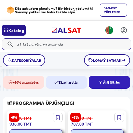
SANAWY
Köp zat satyn almalymy? Bir-birden gözlemäň!
Sanawy ýükläň we baha teklibi alyň.
ÝÜKLEMEK
Katalog
KATEGORIÝALAR
LOMAÝ SATMAK
+50% arzanladyş
Täze harytlar
Ähli filtrler
50%
NEW
PROGRAMMA ÜPJÜNÇILIGI
Microsoft OF2021CR | Ofis
Kaspersky SECKSP5PC1Y |
-6%
-6%
996.00
TMT
753.00
TMT
Programma Lisenziýasy
Antiwirus Programma 5
936.00
TMT
707.00
TMT
Professional Plus 2021
kompýuter 1 ýyl