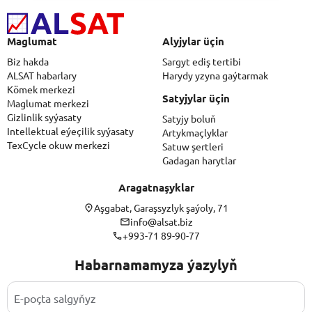
Maglumat
Alyjylar üçin
Biz hakda
Sargyt ediş tertibi
ALSAT habarlary
Harydy yzyna gaýtarmak
Kömek merkezi
Satyjylar üçin
Maglumat merkezi
Gizlinlik syýasaty
Satyjy boluň
Intellektual eýeçilik syýasaty
Artykmaçlyklar
TexCycle okuw merkezi
Satuw şertleri
Gadagan harytlar
Aragatnaşyklar
Aşgabat, Garaşsyzlyk şaýoly, 71
info@alsat.biz
+993-71 89-90-77
Habarnamamyza ýazylyň