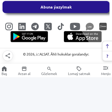
Abuna ýazylmak
LINK
©
2026
, 📈ALSAT. Ähli hukuklar goralandyr.
Baş
Arzan al
Gözlemek
Lomaý satmak
Menýu
Programma üpjünçiligi
Arzan Satuw