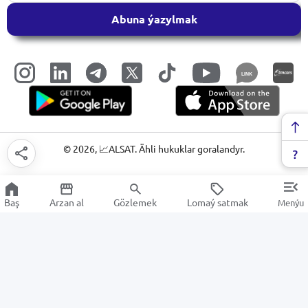
Abuna ýazylmak
LINK
©
2026
, 📈ALSAT. Ähli hukuklar goralandyr.
Baş
Arzan al
Gözlemek
Lomaý satmak
Menýu
Smart sagatlar we gol sagatlary
Arzan Satuw