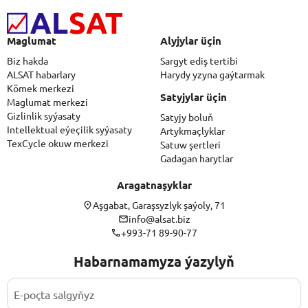
Maglumat
Alyjylar üçin
Biz hakda
Sargyt ediş tertibi
ALSAT habarlary
Harydy yzyna gaýtarmak
Kömek merkezi
Satyjylar üçin
Maglumat merkezi
Gizlinlik syýasaty
Satyjy boluň
Intellektual eýeçilik syýasaty
Artykmaçlyklar
TexCycle okuw merkezi
Satuw şertleri
Gadagan harytlar
Aragatnaşyklar
Aşgabat, Garaşsyzlyk şaýoly, 71
info@alsat.biz
+993-71 89-90-77
Habarnamamyza ýazylyň