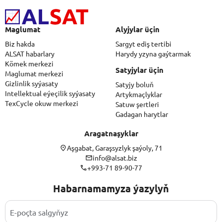
Maglumat
Alyjylar üçin
Biz hakda
Sargyt ediş tertibi
ALSAT habarlary
Harydy yzyna gaýtarmak
Kömek merkezi
Satyjylar üçin
Maglumat merkezi
Gizlinlik syýasaty
Satyjy boluň
Intellektual eýeçilik syýasaty
Artykmaçlyklar
TexCycle okuw merkezi
Satuw şertleri
Gadagan harytlar
Aragatnaşyklar
Aşgabat, Garaşsyzlyk şaýoly, 71
info@alsat.biz
+993-71 89-90-77
Habarnamamyza ýazylyň