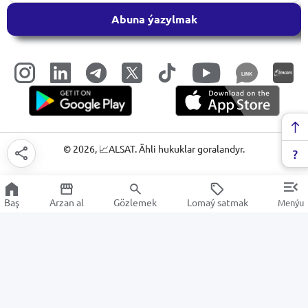
Abuna ýazylmak
LINK
©
2026
, 📈ALSAT. Ähli hukuklar goralandyr.
Baş
Arzan al
Gözlemek
Lomaý satmak
Menýu
Sketçbuk
Arzan Satuw