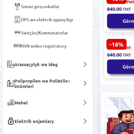
1 009.00
TM
LRT-HWE | S
Simsiz giriş nokatlar
840.00
TMT
Klawiatura
Bellik Okyj
ÜPS we elektrik üpjünçiligi
Gör
Switçler/Kommutatorlar
-16%
HIKVISION 
NVR wideo registratory
769.00
TMT
PDP15P-EG
640.00
TMT
AXPro | Sim
hereket dat
Arassaçylyk we ideg
Gör
haýwan imm
Polipropilen we Polietilen
önümleri
Mebel
Elektrik enjamlary