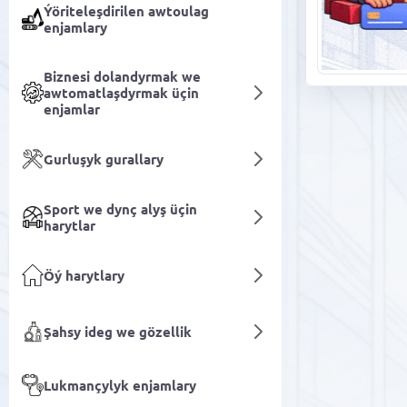
Ýöriteleşdirilen awtoulag
enjamlary
Biznesi dolandyrmak we
awtomatlaşdyrmak üçin
enjamlar
Gurluşyk gurallary
Sport we dynç alyş üçin
harytlar
Öý harytlary
Şahsy ideg we gözellik
Lukmançylyk enjamlary