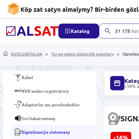
Birleşdirmek üçin gurallar we
Köp zat satyn almalymy? Bir-birden göz
bölekler
IP / TURBO HD / WEB kameralary
Katalog
31 178
har
Marşrutizatorlar
Domofonlar
KATEGORIÝALAR
Tor we wideo gözegçilik enjamlary
Signaliza
Optika
Kabel
Kateg
+50% ar
XVR wideo registratory
Adapterler we perehodnikler
SIGN
Ses habarnamasy
Signalizasiýa sistemasy
-16%
HIKVISION 