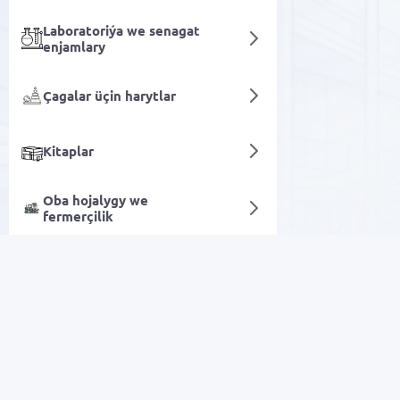
Laboratoriýa we senagat
enjamlary
Çagalar üçin harytlar
Kitaplar
Oba hojalygy we
fermerçilik
Signalizasiýa sistemasy
Sanly hyzmatlar
Arzan Satuw
Elektronika