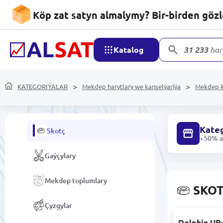
Bozguçlar
Köp zat satyn almalymy? Bir-birden göz
Magnitler we düwmeler
Katalog
31 233
har
kanselýariýa rezin
Sketçbuk
KATEGORIÝALAR
Mekdep harytlary we kanselýariýa
Mekdep k
Plastilin
Kateg
Skotç
+50% ar
Gaýçylary
Mekdep toplumlary
SKO
Çyzgylar
Dolphin UP