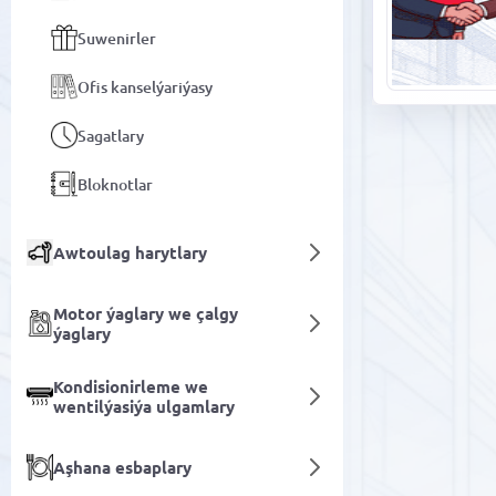
Suwenirler
Ofis kanselýariýasy
Sagatlary
Bloknotlar
Awtoulag harytlary
Motor ýaglary we çalgy
ýaglary
Kondisionirleme we
wentilýasiýa ulgamlary
Aşhana esbaplary