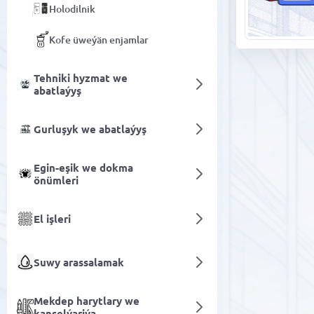
Holodilnik
Kofe üweýän enjamlar
Tehniki hyzmat we
abatlaýyş
Gurluşyk we abatlaýyş
Egin-eşik we dokma
önümleri
El işleri
Suwy arassalamak
Mekdep harytlary we
kanselýariýa