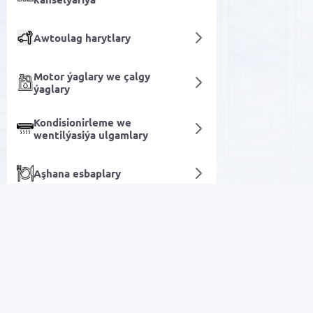
Awtoulag harytlary
Motor ýaglary we çalgy
ýaglary
Kondisionirleme we
wentilýasiýa ulgamlary
Aşhana esbaplary
Sendwiç bişiriji
Dekor we Yşyklandyryş
Arzan Satuw
Programma üpjünçiligi
Elektronika
Azyk harytlary