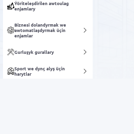
Ýöriteleşdirilen awtoulag
enjamlary
Biznesi dolandyrmak we
awtomatlaşdyrmak üçin
enjamlar
Gurluşyk gurallary
Sport we dynç alyş üçin
harytlar
Ofis kanselýariýasy
Öý harytlary
Arzan Satuw
Şahsy ideg we gözellik
Elektronika
Lukmançylyk enjamlary