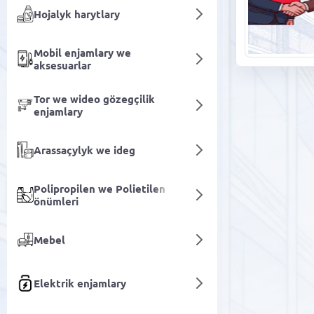
Hojalyk harytlary
Mobil enjamlary we
aksesuarlar
Tor we wideo gözegçilik
enjamlary
Arassaçylyk we ideg
Polipropilen we Polietilen
önümleri
Mebel
Elektrik enjamlary