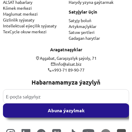
ALSAT habarlary
Harydy yzyna gaýtarmak
Kömek merkezi
Satyjylar üçin
Maglumat merkezi
Gizlinlik syýasaty
Satyjy boluň
Intellektual eýeçilik syýasaty
Artykmaçlyklar
TexCycle okuw merkezi
Satuw şertleri
Gadagan harytlar
Aragatnaşyklar
Aşgabat, Garaşsyzlyk şaýoly, 71
info@alsat.biz
+993-71 89-90-77
Habarnamamyza ýazylyň
Abuna ýazylmak