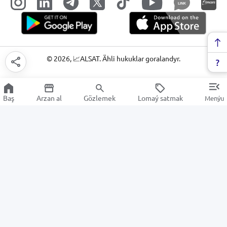
LINK
©
2026
, 📈ALSAT. Ähli hukuklar goralandyr.
Baş
Arzan al
Gözlemek
Lomaý satmak
Menýu
Telefonlar
Arzan Satuw
Elektronika
Hojalyk tehnika