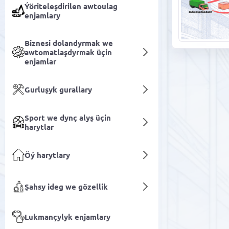
Ýöriteleşdirilen awtoulag
enjamlary
Biznesi dolandyrmak we
awtomatlaşdyrmak üçin
enjamlar
Gurluşyk gurallary
Sport we dynç alyş üçin
harytlar
Öý harytlary
Şahsy ideg we gözellik
Lukmançylyk enjamlary