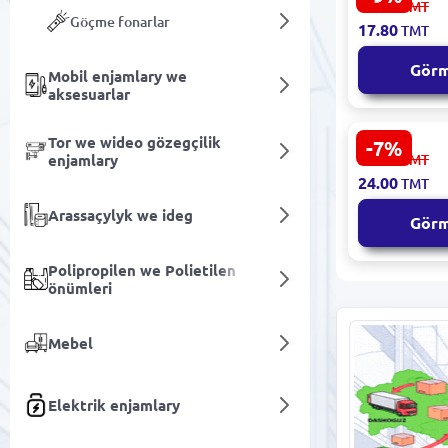
19.60
TMT
Bişirmek üç
Göçme fonarlar
17.80
TMT
6 m iýmit ü
Gör
Mobil enjamlary we
aksesuarlar
Tor we wideo gözegçilik
-7%
Päk BK-0008
26.00
enjamlary
TMT
Hajathana 
24.00
TMT
Arassaçylyk we ideg
Gör
Polipropilen we Polietilen
önümleri
Mebel
Elektrik enjamlary