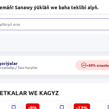
lemäň! Sanawy ýükläň we baha teklibi alyň.
ytlaryň arasynda
oriýalar
+50% arzanla
50%
zanladyş / Täze harytlar
FETKALAR WE KAGYZ
-9%
-13%
2360635 |
SAP 4833008590060 |
MONA | Hajathana