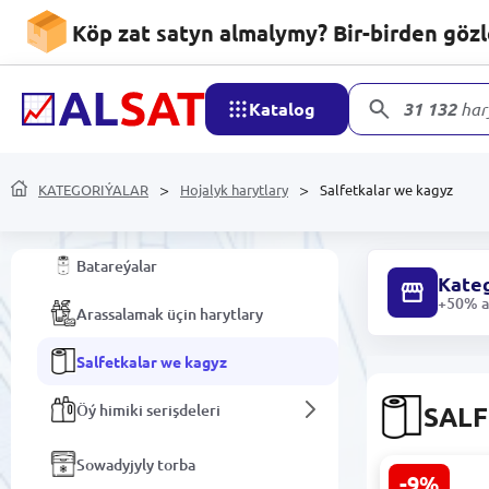
Azyk harytlary
Köp zat satyn almalymy? Bir-birden göz
Alkogolsyz içgiler
Katalog
31 132
har
Hojalyk harytlary
KATEGORIÝALAR
Hojalyk harytlary
Salfetkalar we kagyz
Saýawanlar
Batareýalar
Kateg
+50% ar
Arassalamak üçin harytlary
Salfetkalar we kagyz
Öý himiki serişdeleri
SAL
Sowadyjyly torba
-9%
SAP 483301