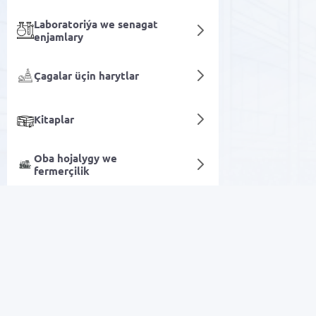
Laboratoriýa we senagat
enjamlary
Çagalar üçin harytlar
Kitaplar
Oba hojalygy we
fermerçilik
Salfetkalar we kagyz
Sanly hyzmatlar
Arzan Satuw
Elektronika