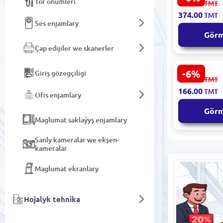
Tor önümleri
399.00
TMT
Gaming Mo
374.00
TMT
Şüşe 360x
Ses enjamlary
Gör
Çap edijiler we skanerler
-6%
Giriş gözegçiligi
Redragon P
177.00
TMT
L | Syçanjy
166.00
TMT
450x400 mm
Ofis enjamlary
Gör
Maglumat saklaýyş enjamlary
Sanly kameralar we ekşen-
kameralar
Maglumat ekranlary
Hojalyk tehnika