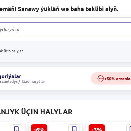
lemäň! Sanawy ýükläň we baha teklibi alyň.
ytlaryň arasynda
yk üçin halylar
oriýalar
+50% arzanla
50%
zanladyş / Täze harytlar
NJYK ÜÇIN HALYLAR
-6%
-3%
V10GL |
MAD CATZ
UGREEN CY016 |