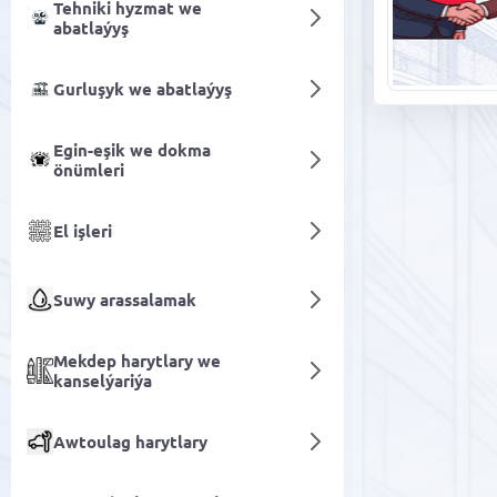
Tehniki hyzmat we
abatlaýyş
Gurluşyk we abatlaýyş
Egin-eşik we dokma
önümleri
El işleri
Suwy arassalamak
Mekdep harytlary we
kanselýariýa
Awtoulag harytlary