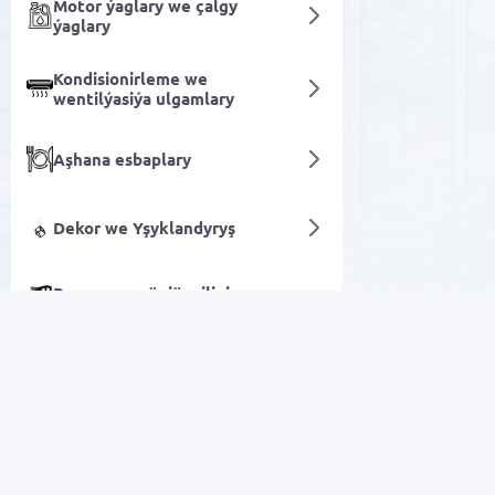
Motor ýaglary we çalgy
ýaglary
Kondisionirleme we
wentilýasiýa ulgamlary
Aşhana esbaplary
Dekor we Yşyklandyryş
Programma üpjünçiligi
Syçanjyk üçin halylar
Azyk harytlary
Arzan Satuw
Alkogolsyz içgiler
Elektronika