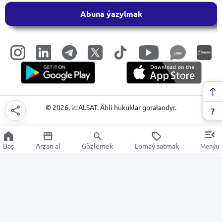
Abuna ýazylmak
LINK
©
2026
, 📈ALSAT. Ähli hukuklar goralandyr.
Baş
Arzan al
Gözlemek
Lomaý satmak
Menýu
Mikrotolkunly peçler
Arzan Satuw