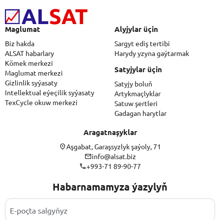
Maglumat
Alyjylar üçin
Biz hakda
Sargyt ediş tertibi
ALSAT habarlary
Harydy yzyna gaýtarmak
Kömek merkezi
Satyjylar üçin
Maglumat merkezi
Gizlinlik syýasaty
Satyjy boluň
Intellektual eýeçilik syýasaty
Artykmaçlyklar
TexCycle okuw merkezi
Satuw şertleri
Gadagan harytlar
Aragatnaşyklar
Aşgabat, Garaşsyzlyk şaýoly, 71
info@alsat.biz
+993-71 89-90-77
Habarnamamyza ýazylyň