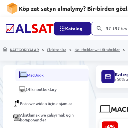
Köp zat satyn almalymy? Bir-birden göz
Elektronika
Katalog
31 131
har
Noutbuklar we Ultrabuklar
Oýun noutbuklary
KATEGORIÝALAR
Elektronika
Noutbuklar we Ultrabuklar
Ultrabuklar
Kateg
MacBook
+50% ar
Ofis noutbuklary
Foto we wideo üçin enjamlar
MAC
Abatlamak we çalşyrmak üçin
komponentler
-4%
Apple MacB