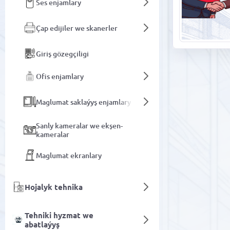
Ses enjamlary
Çap edijiler we skanerler
Giriş gözegçiligi
Ofis enjamlary
Maglumat saklaýyş enjamlary
Sanly kameralar we ekşen-
kameralar
Maglumat ekranlary
Hojalyk tehnika
Tehniki hyzmat we
abatlaýyş