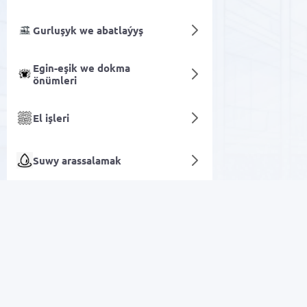
Gurluşyk we abatlaýyş
Egin-eşik we dokma
önümleri
El işleri
Suwy arassalamak
MacBook
Mekdep harytlary we
kanselýariýa
Arzan Satuw
Awtoulag harytlary
Elektronika
Motor ýaglary we çalgy
ýaglary