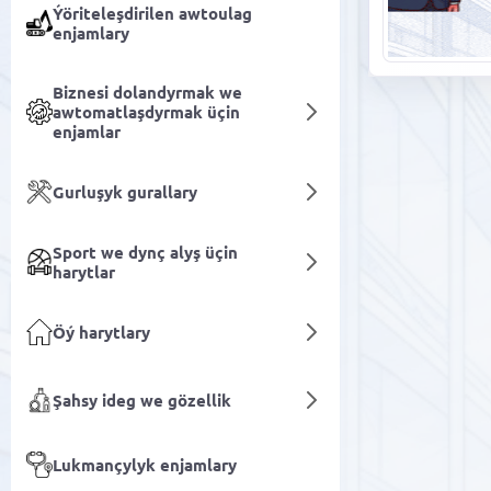
Ýöriteleşdirilen awtoulag
enjamlary
Biznesi dolandyrmak we
awtomatlaşdyrmak üçin
enjamlar
Gurluşyk gurallary
Sport we dynç alyş üçin
harytlar
Öý harytlary
Şahsy ideg we gözellik
Lukmançylyk enjamlary