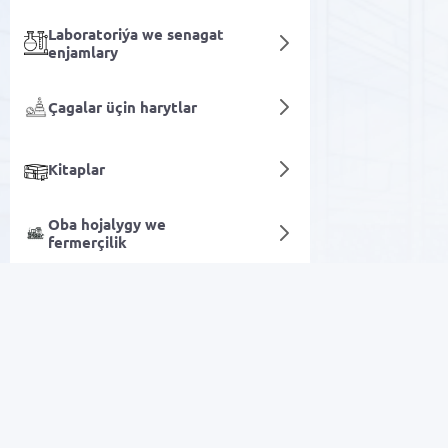
Laboratoriýa we senagat
enjamlary
Çagalar üçin harytlar
Kitaplar
Oba hojalygy we
fermerçilik
Şireler
Sanly hyzmatlar
Arzan Satuw
Elektronika