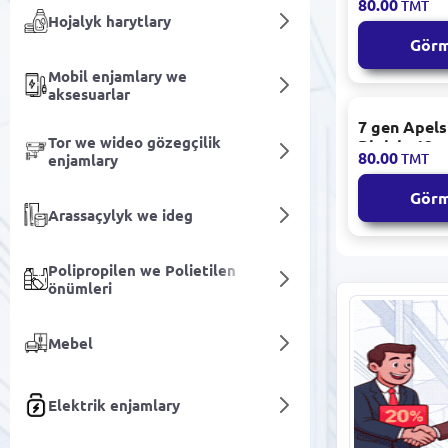
80.00
TMT
Blok 12 San
Hojalyk harytlary
Gör
Mobil enjamlary we
aksesuarlar
7 gen Apelsin sok |
Tor we wideo gözegçilik
Blokda 12 s
80.00
TMT
enjamlary
Gör
Arassaçylyk we ideg
Polipropilen we Polietilen
önümleri
Mebel
Elektrik enjamlary