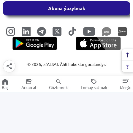
Abuna ýazylmak
LINK
©
2026
, 📈ALSAT. Ähli hukuklar goralandyr.
Baş
Arzan al
Gözlemek
Lomaý satmak
Menýu
Domofonlar
Arzan Satuw