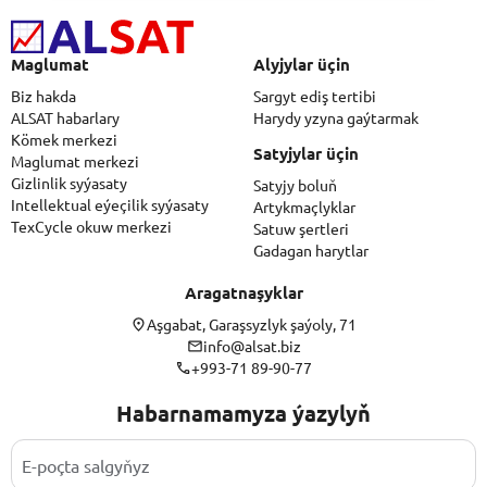
Maglumat
Alyjylar üçin
Biz hakda
Sargyt ediş tertibi
ALSAT habarlary
Harydy yzyna gaýtarmak
Kömek merkezi
Satyjylar üçin
Maglumat merkezi
Gizlinlik syýasaty
Satyjy boluň
Intellektual eýeçilik syýasaty
Artykmaçlyklar
TexCycle okuw merkezi
Satuw şertleri
Gadagan harytlar
Aragatnaşyklar
Aşgabat, Garaşsyzlyk şaýoly, 71
info@alsat.biz
+993-71 89-90-77
Habarnamamyza ýazylyň