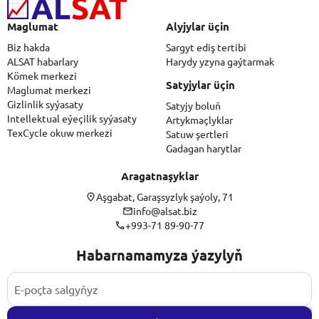
Maglumat
Alyjylar üçin
Biz hakda
Sargyt ediş tertibi
ALSAT habarlary
Harydy yzyna gaýtarmak
Kömek merkezi
Satyjylar üçin
Maglumat merkezi
Gizlinlik syýasaty
Satyjy boluň
Intellektual eýeçilik syýasaty
Artykmaçlyklar
TexCycle okuw merkezi
Satuw şertleri
Gadagan harytlar
Aragatnaşyklar
Aşgabat, Garaşsyzlyk şaýoly, 71
info@alsat.biz
+993-71 89-90-77
Habarnamamyza ýazylyň