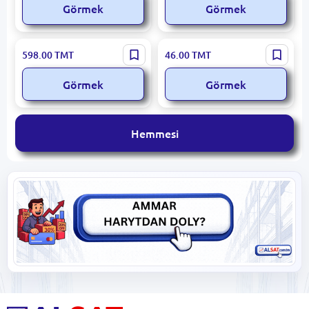
Görmek
Görmek
ALTIN Hamyr köpüriji 10
ALTIN 600g hünärmenlik
598.00
TMT
46.00
TMT
kg, öndürijiniň kepilligi
hamyr köpürdejisi
bilen
Görmek
Görmek
Hemmesi