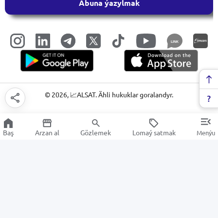
Abuna ýazylmak
LINK
©
2026
, 📈ALSAT. Ähli hukuklar goralandyr.
Baş
Arzan al
Gözlemek
Lomaý satmak
Menýu
Hamyr üçin maddalar
Arzan Satuw
Elektronika