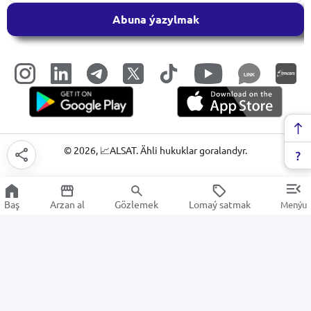
Abuna ýazylmak
LINK
©
2026
, 📈ALSAT. Ähli hukuklar goralandyr.
Baş
Arzan al
Gözlemek
Lomaý satmak
Menýu
Çekiçler
Arzan Satuw