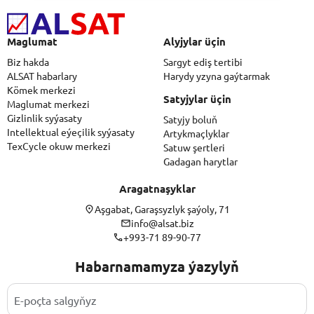
Maglumat
Alyjylar üçin
Biz hakda
Sargyt ediş tertibi
ALSAT habarlary
Harydy yzyna gaýtarmak
Kömek merkezi
Satyjylar üçin
Maglumat merkezi
Gizlinlik syýasaty
Satyjy boluň
Intellektual eýeçilik syýasaty
Artykmaçlyklar
TexCycle okuw merkezi
Satuw şertleri
Gadagan harytlar
Aragatnaşyklar
Aşgabat, Garaşsyzlyk şaýoly, 71
info@alsat.biz
+993-71 89-90-77
Habarnamamyza ýazylyň