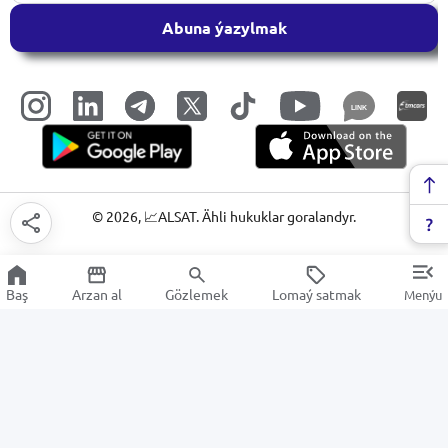
Abuna ýazylmak
LINK
©
2026
, 📈ALSAT. Ähli hukuklar goralandyr.
Baş
Arzan al
Gözlemek
Lomaý satmak
Menýu
Öýjükli maşynlar
Arzan Satuw