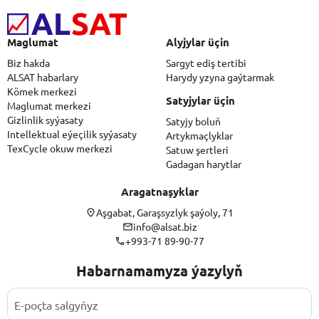
Maglumat
Alyjylar üçin
Biz hakda
Sargyt ediş tertibi
ALSAT habarlary
Harydy yzyna gaýtarmak
Kömek merkezi
Satyjylar üçin
Maglumat merkezi
Gizlinlik syýasaty
Satyjy boluň
Intellektual eýeçilik syýasaty
Artykmaçlyklar
TexCycle okuw merkezi
Satuw şertleri
Gadagan harytlar
Aragatnaşyklar
Aşgabat, Garaşsyzlyk şaýoly, 71
info@alsat.biz
+993-71 89-90-77
Habarnamamyza ýazylyň