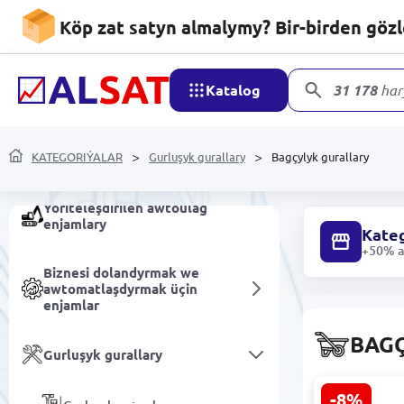
Köp zat satyn almalymy? Bir-birden göz
Polipropilen we Polietilen
önümleri
Katalog
31 178
har
Mebel
KATEGORIÝALAR
Gurluşyk gurallary
Bagçylyk gurallary
Elektrik enjamlary
Ýöriteleşdirilen awtoulag
enjamlary
Kateg
+50% ar
Biznesi dolandyrmak we
awtomatlaşdyrmak üçin
enjamlar
BAG
Gurluşyk gurallary
-8%
Kzubr KELM