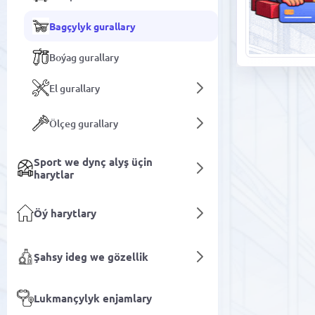
Bagçylyk gurallary
Boýag gurallary
El gurallary
Ölçeg gurallary
Sport we dynç alyş üçin
harytlar
Öý harytlary
Şahsy ideg we gözellik
Lukmançylyk enjamlary