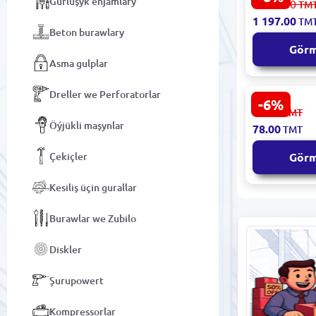
Gurluşyk enjamlary
1 304.00
TM
Elektrik Çop
1 197.00
TM
1200W
Beton burawlary
Gör
Asma gulplar
Dreller we Perforatorlar
-6%
Emtop ESPP
83.00
TMT
El püskürtüj
Öýjükli maşynlar
78.00
TMT
sazlanýan b
Çekiçler
Gör
Kesiliş üçin gurallar
Burawlar we Zubilo
Diskler
Şurupowert
Kompressorlar