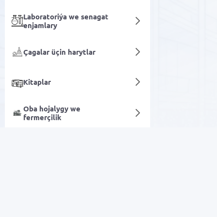
Laboratoriýa we senagat
enjamlary
Çagalar üçin harytlar
Kitaplar
Oba hojalygy we
fermerçilik
Bagçylyk gurallary
Sanly hyzmatlar
Arzan Satuw
Elektronika