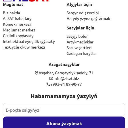
Maglumat
Alyjylar üçin
Biz hakda
Sargyt ediş tertibi
ALSAT habarlary
Harydy yzyna gaýtarmak
Kömek merkezi
Satyjylar üçin
Maglumat merkezi
Gizlinlik syýasaty
Satyjy boluň
Intellektual eýeçilik syýasaty
Artykmaçlyklar
TexCycle okuw merkezi
Satuw şertleri
Gadagan harytlar
Aragatnaşyklar
Aşgabat, Garaşsyzlyk şaýoly, 71
info@alsat.biz
+993-71 89-90-77
Habarnamamyza ýazylyň
Abuna ýazylmak