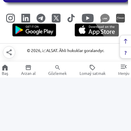
LINK
©
2026
, 📈ALSAT. Ähli hukuklar goralandyr.
Baş
Arzan al
Gözlemek
Lomaý satmak
Menýu
Ýerde goýulýan terezisi
Arzan Satuw
Elektronika