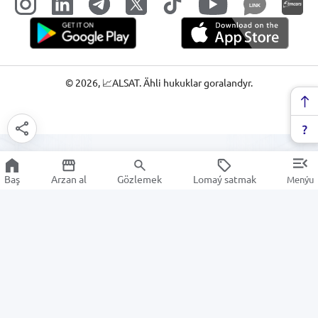
LINK
©
2026
, 📈ALSAT. Ähli hukuklar goralandyr.
Baş
Arzan al
Gözlemek
Lomaý satmak
Menýu
Polietilen plyonkasy
Arzan Satuw
Elektronika