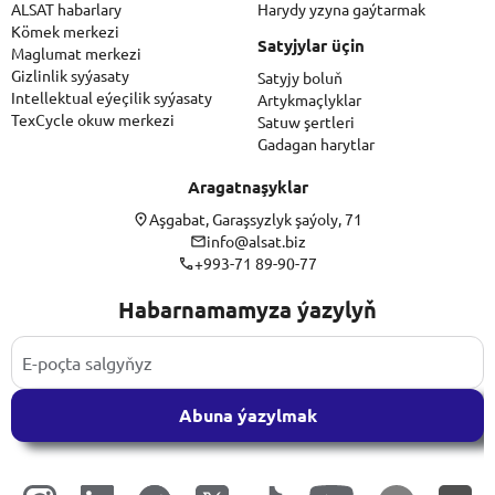
ALSAT habarlary
Harydy yzyna gaýtarmak
Kömek merkezi
Satyjylar üçin
Maglumat merkezi
Gizlinlik syýasaty
Satyjy boluň
Intellektual eýeçilik syýasaty
Artykmaçlyklar
TexCycle okuw merkezi
Satuw şertleri
Gadagan harytlar
Aragatnaşyklar
Aşgabat, Garaşsyzlyk şaýoly, 71
info@alsat.biz
+993-71 89-90-77
Habarnamamyza ýazylyň
Abuna ýazylmak