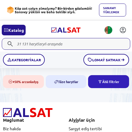
SANAWY
Köp zat satyn almalymy? Bir-birden gözlemäň!
Sanawy ýükläň we baha teklibi alyň.
ÝÜKLEMEK
Katalog
KATEGORIÝALAR
LOMAÝ SATMAK
+50% arzanladyş
Täze harytlar
Ähli filtrler
50%
NEW
Maglumat
Alyjylar üçin
Biz hakda
Sargyt ediş tertibi