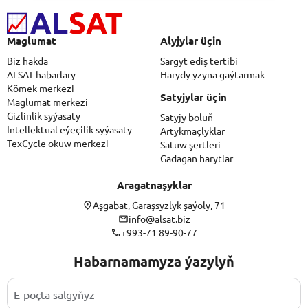
Maglumat
Alyjylar üçin
Biz hakda
Sargyt ediş tertibi
ALSAT habarlary
Harydy yzyna gaýtarmak
Kömek merkezi
Satyjylar üçin
Maglumat merkezi
Gizlinlik syýasaty
Satyjy boluň
Intellektual eýeçilik syýasaty
Artykmaçlyklar
TexCycle okuw merkezi
Satuw şertleri
Gadagan harytlar
Aragatnaşyklar
Aşgabat, Garaşsyzlyk şaýoly, 71
info@alsat.biz
+993-71 89-90-77
Habarnamamyza ýazylyň