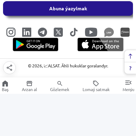
Abuna ýazylmak
LINK
©
2026
, 📈ALSAT. Ähli hukuklar goralandyr.
Baş
Arzan al
Gözlemek
Lomaý satmak
Menýu
Aýallar üçin gigiýena serişdeleri
Arzan Satuw