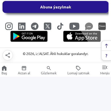
Abuna ýazylmak
LINK
©
2026
, 📈ALSAT. Ähli hukuklar goralandyr.
Baş
Arzan al
Gözlemek
Lomaý satmak
Menýu
Bozguçlar
Arzan Satuw