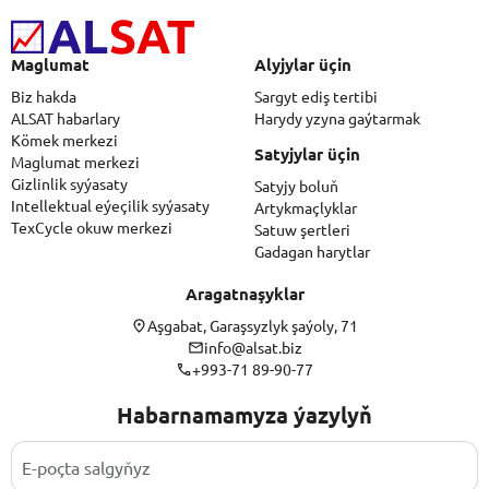
Maglumat
Alyjylar üçin
Biz hakda
Sargyt ediş tertibi
ALSAT habarlary
Harydy yzyna gaýtarmak
Kömek merkezi
Satyjylar üçin
Maglumat merkezi
Gizlinlik syýasaty
Satyjy boluň
Intellektual eýeçilik syýasaty
Artykmaçlyklar
TexCycle okuw merkezi
Satuw şertleri
Gadagan harytlar
Aragatnaşyklar
Aşgabat, Garaşsyzlyk şaýoly, 71
info@alsat.biz
+993-71 89-90-77
Habarnamamyza ýazylyň