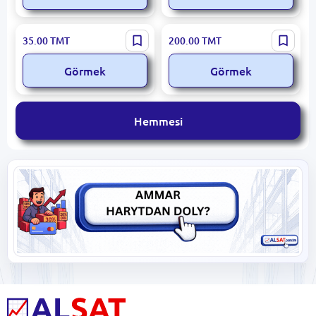
Markasyz N/A | 9 Modullyk
Markasyz | Plastik paýlaýyş
35.00
TMT
200.00
TMT
Awtomat Gutusy DIN Rels
paneli 30x40 sm içerki
Görmek
Görmek
Hemmesi