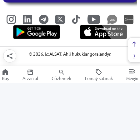
LINK
©
2026
, 📈ALSAT. Ähli hukuklar goralandyr.
Baş
Arzan al
Gözlemek
Lomaý satmak
Menýu
Elektrik komponentleri
Arzan Satuw
Elektronika