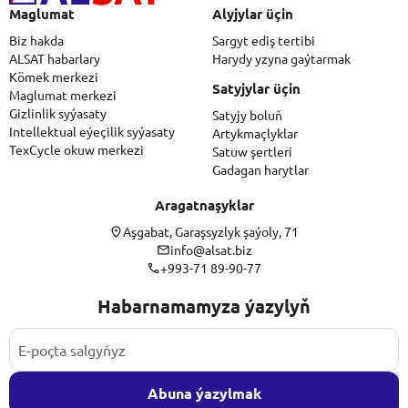
Maglumat
Alyjylar üçin
Biz hakda
Sargyt ediş tertibi
ALSAT habarlary
Harydy yzyna gaýtarmak
Kömek merkezi
Satyjylar üçin
Maglumat merkezi
Gizlinlik syýasaty
Satyjy boluň
Intellektual eýeçilik syýasaty
Artykmaçlyklar
TexCycle okuw merkezi
Satuw şertleri
Gadagan harytlar
Aragatnaşyklar
Aşgabat, Garaşsyzlyk şaýoly, 71
info@alsat.biz
+993-71 89-90-77
Habarnamamyza ýazylyň
Abuna ýazylmak