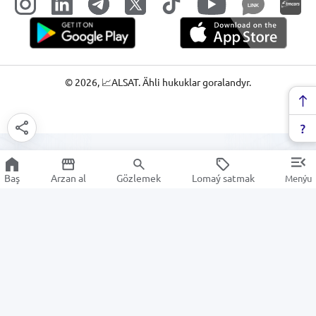
LINK
©
2026
, 📈ALSAT. Ähli hukuklar goralandyr.
Baş
Arzan al
Gözlemek
Lomaý satmak
Menýu
Elektrik we yşyklandyryş
Arzan Satuw
Elektronika