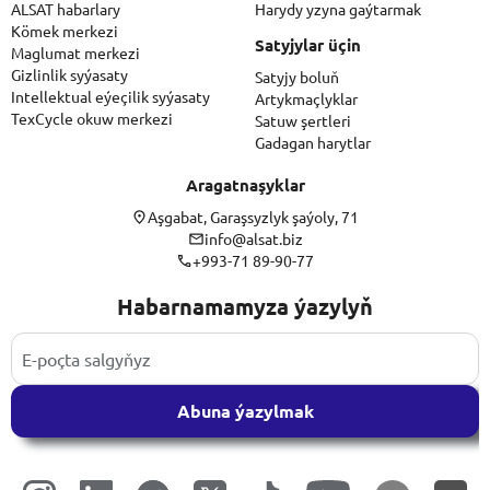
ALSAT habarlary
Harydy yzyna gaýtarmak
Kömek merkezi
Satyjylar üçin
Maglumat merkezi
Gizlinlik syýasaty
Satyjy boluň
Intellektual eýeçilik syýasaty
Artykmaçlyklar
TexCycle okuw merkezi
Satuw şertleri
Gadagan harytlar
Aragatnaşyklar
Aşgabat, Garaşsyzlyk şaýoly, 71
info@alsat.biz
+993-71 89-90-77
Habarnamamyza ýazylyň
Abuna ýazylmak