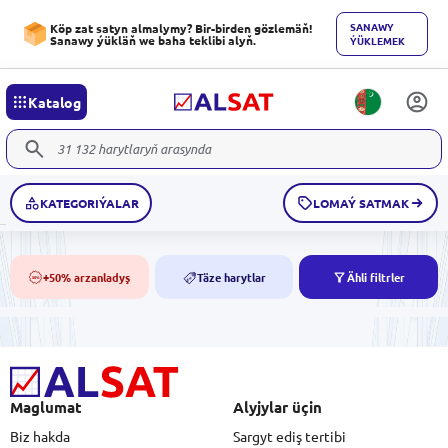
SANAWY
Köp zat satyn almalymy? Bir-birden gözlemäň!
Sanawy ýükläň we baha teklibi alyň.
ÝÜKLEMEK
Katalog
KATEGORIÝALAR
LOMAÝ SATMAK
+50% arzanladyş
Täze harytlar
Ähli filtrler
50%
NEW
Maglumat
Alyjylar üçin
Biz hakda
Sargyt ediş tertibi