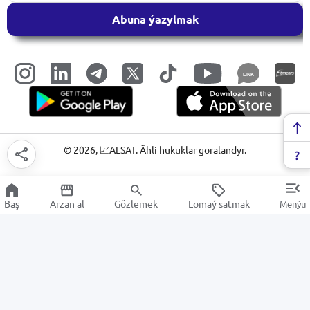
Abuna ýazylmak
LINK
©
2026
, 📈ALSAT. Ähli hukuklar goralandyr.
Baş
Arzan al
Gözlemek
Lomaý satmak
Menýu
Elektrik çaýnegiler
Arzan Satuw