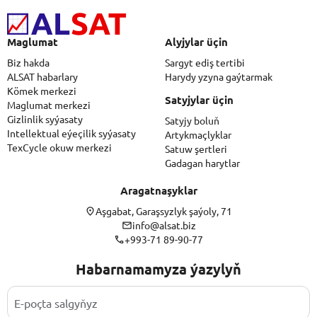
Maglumat
Alyjylar üçin
Biz hakda
Sargyt ediş tertibi
ALSAT habarlary
Harydy yzyna gaýtarmak
Kömek merkezi
Satyjylar üçin
Maglumat merkezi
Gizlinlik syýasaty
Satyjy boluň
Intellektual eýeçilik syýasaty
Artykmaçlyklar
TexCycle okuw merkezi
Satuw şertleri
Gadagan harytlar
Aragatnaşyklar
Aşgabat, Garaşsyzlyk şaýoly, 71
info@alsat.biz
+993-71 89-90-77
Habarnamamyza ýazylyň