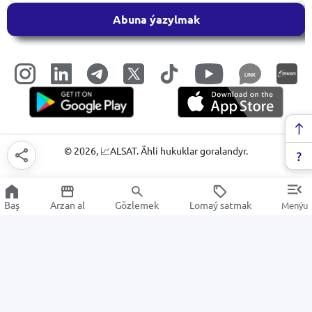
Abuna ýazylmak
LINK
©
2026
, 📈ALSAT. Ähli hukuklar goralandyr.
Baş
Arzan al
Gözlemek
Lomaý satmak
Menýu
Gapylar
Arzan Satuw