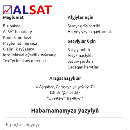
Maglumat
Alyjylar üçin
Biz hakda
Sargyt ediş tertibi
ALSAT habarlary
Harydy yzyna gaýtarmak
Kömek merkezi
Satyjylar üçin
Maglumat merkezi
Gizlinlik syýasaty
Satyjy boluň
Intellektual eýeçilik syýasaty
Artykmaçlyklar
TexCycle okuw merkezi
Satuw şertleri
Gadagan harytlar
Aragatnaşyklar
Aşgabat, Garaşsyzlyk şaýoly, 71
info@alsat.biz
+993-71 89-90-77
Habarnamamyza ýazylyň