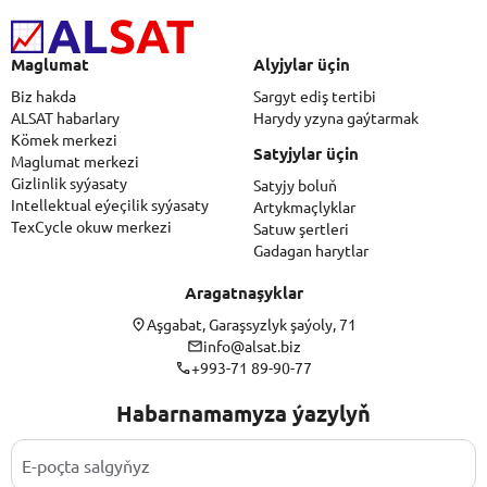
Maglumat
Alyjylar üçin
Biz hakda
Sargyt ediş tertibi
ALSAT habarlary
Harydy yzyna gaýtarmak
Kömek merkezi
Satyjylar üçin
Maglumat merkezi
Gizlinlik syýasaty
Satyjy boluň
Intellektual eýeçilik syýasaty
Artykmaçlyklar
TexCycle okuw merkezi
Satuw şertleri
Gadagan harytlar
Aragatnaşyklar
Aşgabat, Garaşsyzlyk şaýoly, 71
info@alsat.biz
+993-71 89-90-77
Habarnamamyza ýazylyň