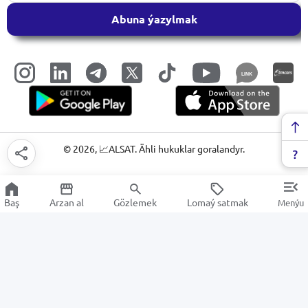
Abuna ýazylmak
LINK
©
2026
, 📈ALSAT. Ähli hukuklar goralandyr.
Baş
Arzan al
Gözlemek
Lomaý satmak
Menýu
Diskler
Arzan Satuw